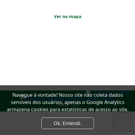
Av. Prudente de Morais, 637 - Tirol, Natal - RN, 59020-505
Ver no mapa
CNPJ: 35.300.888/0001-62
Todos os Direitos Reservados
comercial@prevencao.com.br
(84) 3201-0636
Navegue à vontade! Nosso site não coleta dados
sensíveis dos usuários, apenas o Google Analytics
Versão: 1.0.0
armazena cookies para estatísticas de acesso ao site.
Ok. Entendi.